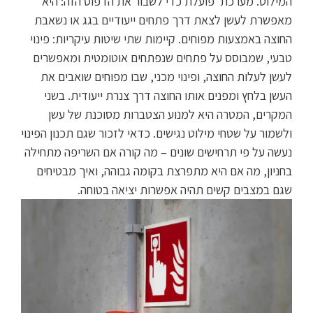
המילוט. מערכת פועלת כדי לשבור את הדפוס הזה: היא
מאפשרת לעשן לצאת דרך פתחים ייעודיים בגג או נשאבת
החוצה באמצעות מפוחים. קיימות שתי שיטות עיקריות: פינוי
טבעי, שמבוסס על פתחים שנפתחים אוטומטית ומאפשרים
לעשן לעלות החוצה, ופינוי מכני, שבו מפוחים שואבים את
העשן בלחץ ומפנים אותו החוצה דרך צנרת ייעודית. בשני
המקרים, המטרה היא למנוע הצטברות מסוכנת של עשן
ולשמור על שטחי מילוט נגישים. כדאי לזכור שגם תכנון הפינוי
נעשה על פי תרחישים שונים – מה קורה אם השריפה מתחילה
בחניון, מה אם היא מתפרצת בקומה גבוהה, ואיך מבטיחים
שגם במצבים קשים תהיה אפשרות יציאה בטוחה.