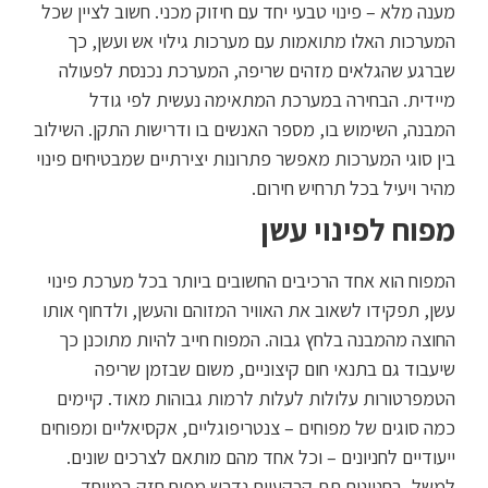
מענה מלא – פינוי טבעי יחד עם חיזוק מכני. חשוב לציין שכל
המערכות האלו מתואמות עם מערכות גילוי אש ועשן, כך
שברגע שהגלאים מזהים שריפה, המערכת נכנסת לפעולה
מיידית. הבחירה במערכת המתאימה נעשית לפי גודל
המבנה, השימוש בו, מספר האנשים בו ודרישות התקן. השילוב
בין סוגי המערכות מאפשר פתרונות יצירתיים שמבטיחים פינוי
מהיר ויעיל בכל תרחיש חירום.
מפוח לפינוי עשן
המפוח הוא אחד הרכיבים החשובים ביותר בכל מערכת פינוי
עשן, תפקידו לשאוב את האוויר המזוהם והעשן, ולדחוף אותו
החוצה מהמבנה בלחץ גבוה. המפוח חייב להיות מתוכנן כך
שיעבוד גם בתנאי חום קיצוניים, משום שבזמן שריפה
הטמפרטורות עלולות לעלות לרמות גבוהות מאוד. קיימים
כמה סוגים של מפוחים – צנטריפוגליים, אקסיאליים ומפוחים
ייעודיים לחניונים – וכל אחד מהם מותאם לצרכים שונים.
למשל, בחניונים תת קרקעיים נדרש מפוח חזק במיוחד