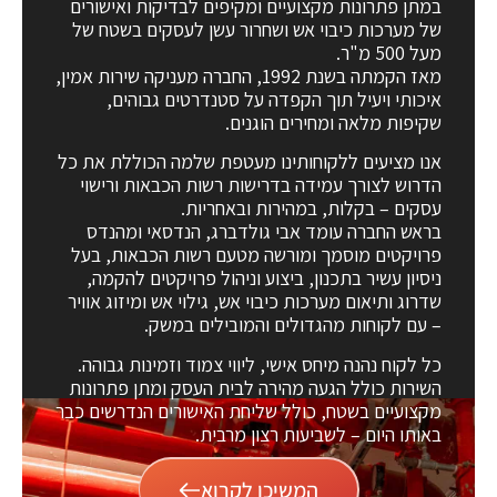
במתן פתרונות מקצועיים ומקיפים לבדיקות ואישורים
של מערכות כיבוי אש ושחרור עשן לעסקים בשטח של
מעל 500 מ"ר.
מאז הקמתה בשנת 1992, החברה מעניקה שירות אמין,
איכותי ויעיל תוך הקפדה על סטנדרטים גבוהים,
שקיפות מלאה ומחירים הוגנים.
אנו מציעים ללקוחותינו מעטפת שלמה הכוללת את כל
הדרוש לצורך עמידה בדרישות רשות הכבאות ורישוי
עסקים – בקלות, במהירות ובאחריות.
בראש החברה עומד
אבי גולדברג
, הנדסאי ומהנדס
פרויקטים מוסמך ומורשה מטעם רשות הכבאות, בעל
ניסיון עשיר בתכנון, ביצוע וניהול פרויקטים להקמה,
שדרוג ותיאום מערכות כיבוי אש, גילוי אש ומיזוג אוויר
– עם לקוחות מהגדולים והמובילים במשק.
כל לקוח נהנה מיחס אישי, ליווי צמוד וזמינות גבוהה.
השירות כולל הגעה מהירה לבית העסק ומתן פתרונות
מקצועיים בשטח, כולל שליחת האישורים הנדרשים כבר
באותו היום – לשביעות רצון מרבית.
המשיכו לקרוא