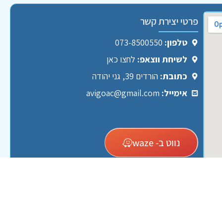
פרטי יצירת קשר
טלפון:
073-8500550
לשיחת ווצאפ:
לחצו כאן
כתובת:
הורדים 39, גני יהודה
אימייל:
avigoac@gmail.com
נווט ב- waze
מאמרים אחרונים
איך טכנולוגיות חדשות משפרות את בטיחות הכיבוי במבנים