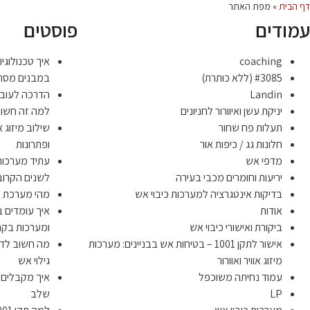
דף הבית
»
מפת האתר
עמודים
פוסטים
coaching
איך טכנולוגי
#3085 (ללא כותרת)
במבנים מסחר
Landin
הדרכה לעובדי
יניקת עשן ואיוורור לחניונים
למה זה חשו
תעלות פח שחור
שילוב מיזוג א
חלונות גג / כיפות אור
ופתרונות
מדפי אש
עתיד מערכות 
יריעות וחומרים מכבי בעירה
לשנים הקרוב
בדיקות אינטגרציה למערכות כיבוי אש
מהי מערכת לפ
אודות
ביקורת ואישורי כיבוי אש
ומערכות בקר
אישור לתקן 1001 – בטיחות אש בבניינים: מערכות
מיזוג אוויר ואוורור
גילוי אש
עמוד נחיתה משוכפל
LP
שלב